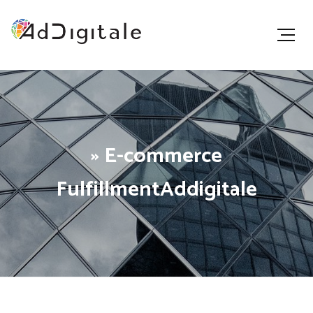
» E-commerce
FulfillmentAddigitale